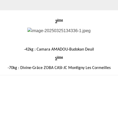
ème
3
-42kg : Camara AMADOU-Budokan Deuil
ème
5
-70kg : Divine-Grâce ZOBA CASI-JC Montigny Les Cormeilles