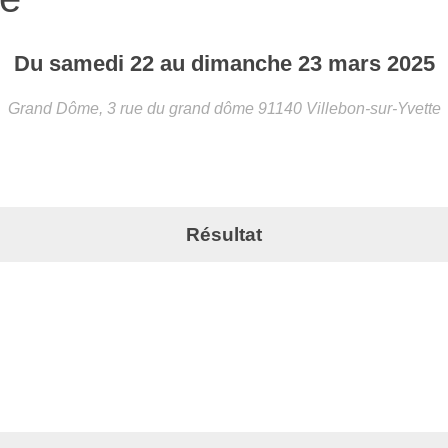
Du
samedi
22
au
dimanche
23
mars
2025
Grand Dôme, 3 rue du grand dôme
91140
Villebon-sur-Yvette
Résultat