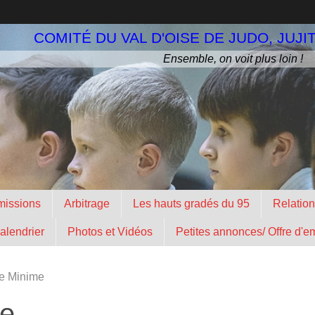
COMITÉ DU VAL D'OISE DE JUDO, JUJI
Ensemble, on voit plus loin !
missions
Arbitrage
Les hauts gradés du 95
Relatio
calendrier
Photos et Vidéos
Petites annonces/ Offre d'e
e Minime
me